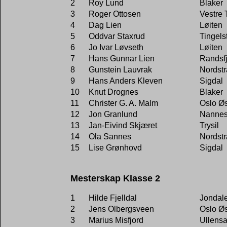
2
Roy Lund
Blaker
3
Roger Ottosen
Vestre 
4
Dag Lien
Løiten
5
Oddvar Staxrud
Tingels
6
Jo Ivar Løvseth
Løiten
7
Hans Gunnar Lien
Randsf
8
Gunstein Lauvrak
Nordst
9
Hans Anders Kleven
Sigdal
10
Knut Drognes
Blaker
11
Christer G. A. Malm
Oslo Øs
12
Jon Granlund
Nannes
13
Jan-Eivind Skjæret
Trysil
14
Ola Sannes
Nordst
15
Lise Grønhovd
Sigdal
Mesterskap Klasse 2
1
Hilde Fjelldal
Jondal
2
Jens Olbergsveen
Oslo Øs
3
Marius Misfjord
Ullensa