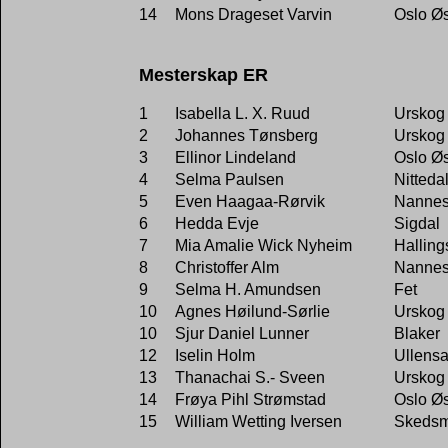
14
Mons Drageset Varvin
Oslo Øs
Mesterskap ER
1
Isabella L. X. Ruud
Urskog
2
Johannes Tønsberg
Urskog
3
Ellinor Lindeland
Oslo Øs
4
Selma Paulsen
Nitteda
5
Even Haagaa-Rørvik
Nannes
6
Hedda Evje
Sigdal
7
Mia Amalie Wick Nyheim
Halling
8
Christoffer Alm
Nannes
9
Selma H. Amundsen
Fet
10
Agnes Høilund-Sørlie
Urskog
10
Sjur Daniel Lunner
Blaker
12
Iselin Holm
Ullensa
13
Thanachai S.- Sveen
Urskog
14
Frøya Pihl Strømstad
Oslo Øs
15
William Wetting Iversen
Skeds