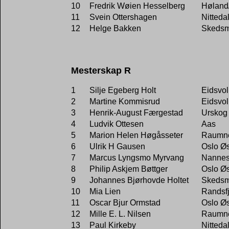
10
Fredrik Wøien Hesselberg
Høland
11
Svein Ottershagen
Nitteda
12
Helge Bakken
Skeds
Mesterskap R
1
Silje Egeberg Holt
Eidsvol
2
Martine Kommisrud
Eidsvol
3
Henrik-August Færgestad
Urskog
4
Ludvik Ottesen
Aas
5
Marion Helen Høgåsseter
Raumn
6
Ulrik H Gausen
Oslo Øs
7
Marcus Lyngsmo Myrvang
Nannes
8
Philip Askjem Bøttger
Oslo Øs
9
Johannes Bjørhovde Holtet
Skeds
10
Mia Lien
Randsf
11
Oscar Bjur Ormstad
Oslo Øs
12
Mille E. L. Nilsen
Raumn
13
Paul Kirkeby
Nitteda