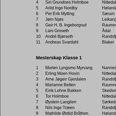
4
Siri Grundnes Holmboe
Nitteda
5
Arild Inge Nordby
Høland
6
Per Erik Mytting
Sørum
7
Jørn Njøs
Leikan
8
Geir H. B. Ingeborgrud
Raumn
9
Lars Groseth
Ådal
10
André Bjørseth
Randsf
11
Andreas Svardahl
Blaker
Mesterskap Klasse 1
1
Morten Lyngsmo Myrvang
Nannes
2
Erling Moen Hovin
Nitteda
3
Arne Jøgeir Gjerdalen
Randsf
4
Marianne Betten
Raumn
5
Eirik Lohne Bakken
Skeds
6
Tor Holmboe
Nitteda
7
Øystein Langlien
Sørked
8
Nils Inge Træen
Randsf
9
Mathilde Østlid Bråthen
Høland