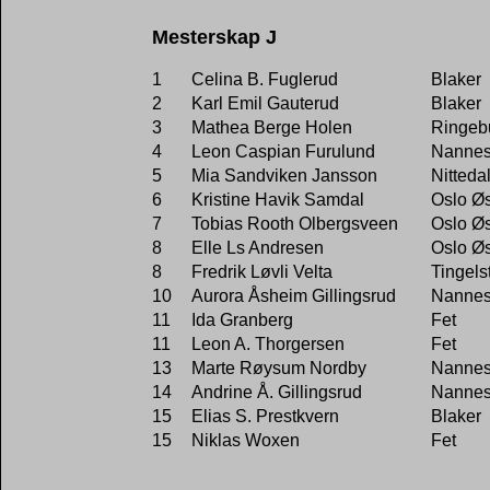
Mesterskap J
1
Celina B. Fuglerud
Blaker
2
Karl Emil Gauterud
Blaker
3
Mathea Berge Holen
Ringeb
4
Leon Caspian Furulund
Nannes
5
Mia Sandviken Jansson
Nitteda
6
Kristine Havik Samdal
Oslo Øs
7
Tobias Rooth Olbergsveen
Oslo Øs
8
Elle Ls Andresen
Oslo Øs
8
Fredrik Løvli Velta
Tingels
10
Aurora Åsheim Gillingsrud
Nannes
11
Ida Granberg
Fet
11
Leon A. Thorgersen
Fet
13
Marte Røysum Nordby
Nannes
14
Andrine Å. Gillingsrud
Nannes
15
Elias S. Prestkvern
Blaker
15
Niklas Woxen
Fet