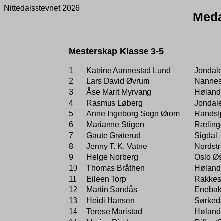
Nittedalsstevnet 2026
Meda
Mesterskap Klasse 3-5
1
Katrine Aannestad Lund
Jondal
2
Lars David Øvrum
Nannes
3
Åse Marit Myrvang
Høland
4
Rasmus Løberg
Jondal
5
Anne Ingeborg Sogn Øiom
Randsf
6
Marianne Stigen
Ræling
7
Gaute Grøterud
Sigdal
8
Jenny T. K. Vatne
Nordst
9
Helge Norberg
Oslo Øs
10
Thomas Bråthen
Høland
11
Eileen Torp
Rakkes
12
Martin Sandås
Enebak
13
Heidi Hansen
Sørked
14
Terese Maristad
Høland