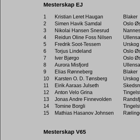
Mesterskap EJ
1
Kristian Leret Haugan
Blaker
2
Simen Havik Samdal
Oslo Øs
3
Nikolai Hansen Snesrud
Nannes
4
Reidun Oline Foss Nilsen
Ullensa
5
Fredrik Soot-Tessem
Urskog
6
Torjus Lindeland
Oslo Øs
7
Iver Bjørgo
Oslo Øs
8
Aurora Misfjord
Ullensa
9
Elias Rønneberg
Blaker
10
Karsten O. D. Tønsberg
Urskog
11
Eirik Aaraas Julseth
Skeds
12
Anton Velo Grina
Tingels
13
Jonas Andre Finnevolden
Randsf
14
Tomine Borgli
Tingels
15
Mathias Hasanov Johnsen
Ræling
Mesterskap V65