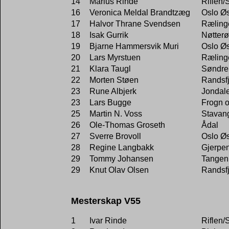
14
Marius Rinde
Riflen/
16
Veronica Meldal Brandtzæg
Oslo Øs
17
Halvor Thrane Svendsen
Ræling
18
Isak Gurrik
Nøtterø
19
Bjarne Hammersvik Muri
Oslo Øs
20
Lars Myrstuen
Ræling
21
Klara Taugl
Søndre
22
Morten Støen
Randsf
23
Rune Albjerk
Jondal
23
Lars Bugge
Frogn 
25
Martin N. Voss
Stavan
26
Ole-Thomas Groseth
Ådal
27
Sverre Brovoll
Oslo Øs
28
Regine Langbakk
Gjerpe
29
Tommy Johansen
Tangen
29
Knut Olav Olsen
Randsf
Mesterskap V55
1
Ivar Rinde
Riflen/