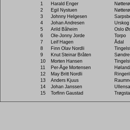
1
Harald Enger
Nøtterø
2
Egil Nystuen
Nøtterø
3
Johnny Helgesen
Sarpsb
4
Johan Andresen
Urskog
5
Arild Båheim
Oslo Øs
6
Ole-Jonny Jorde
Torpo
7
Leif Hagen
Ådal
8
Finn Olav Nordli
Tingels
9
Knut Steinar Bråten
Søndre
10
Morten Hansen
Tingels
11
Per-Åge Mortensen
Høland
12
May Britt Nordli
Ringeri
13
Anders Kjuus
Raumn
14
Johan Janssen
Ullensa
15
Torfinn Gaustad
Trøgst
Mesterskap V75
1
Karl Emil Grina
Tingels
2
Erik Jødahl
Blaker