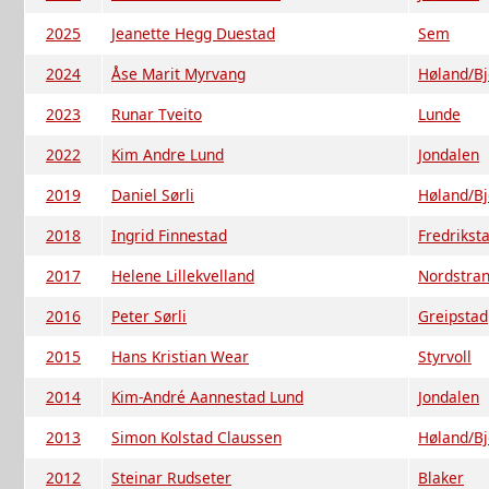
2025
Jeanette Hegg Duestad
Sem
2024
Åse Marit Myrvang
Høland/Bj
2023
Runar Tveito
Lunde
2022
Kim Andre Lund
Jondalen
2019
Daniel Sørli
Høland/Bj
2018
Ingrid Finnestad
Fredrikst
2017
Helene Lillekvelland
Nordstra
2016
Peter Sørli
Greipstad
2015
Hans Kristian Wear
Styrvoll
2014
Kim-André Aannestad Lund
Jondalen
2013
Simon Kolstad Claussen
Høland/Bj
2012
Steinar Rudseter
Blaker