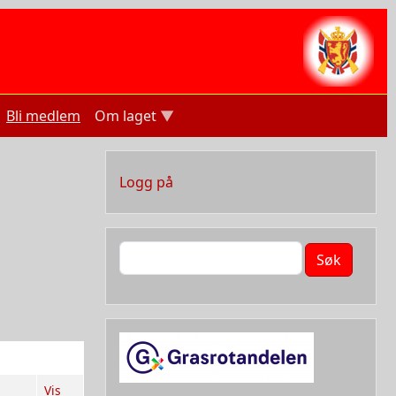
Bli medlem
Om laget
User account menu
Logg på
Søk
Vis