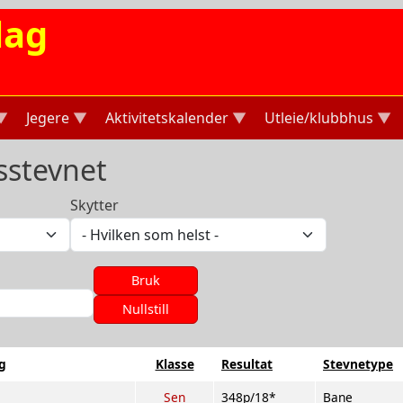
lag
Jegere
Aktivitetskalender
Utleie/klubbhus
lsstevnet
Skytter
g
Klasse
Resultat
Stevnetype
Sen
348p/18*
Bane