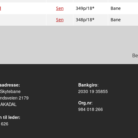
d
Sen
349p/18*
Bane
Sen
348p/18*
Bane
Be
sadresse:
Bankgiro
:
 Skytebane
2030 19 35855
ndsveien 2179
Org.nr
:
HAKADAL
984 018 266
 til leder:
 626