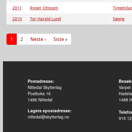
2011
Roger Ottosen
Tingelsta
2010
Tor Harald Lund
Søgne
Sider
Neste side
Siste side
1
2
Neste ›
Siste »
Postadresse:
Besøk
Nittedal Skytterlag
Varpet
Postboks 16
Hadela
1486 Nittedal
1488 
Lagets epostadresse:
Telefon
nittedal@skytterlag.no
915 12