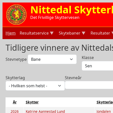
Hopp til hovedinnhold
Nittedal Skytter
Det Frivillige Skyttervesen
Hjem
Resultatservice
Skytebaner
Resultater
Tidligere vinnere av Nitteda
Klasse
Stevnetype
Skytterlag
Stevneår
År
Skytter
Skytterla
2026
Katrine Aannestad Lund
Jondalen