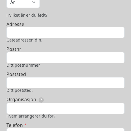
Hvilket år er du født?
Adresse
Gateadressen din.
Postnr
Ditt postnummer.
Poststed
Ditt poststed.
Organisasjon
?
Hvem arrangerer du for?
Telefon