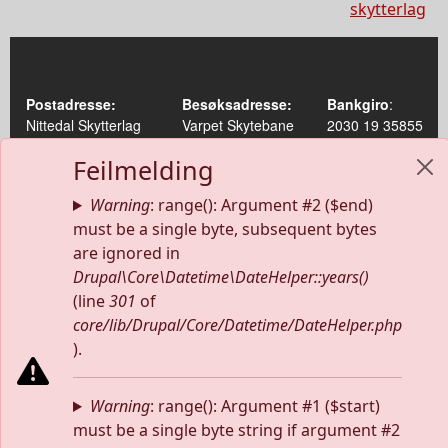
skytterlag
Postadresse:
Besøksadresse:
Bankgiro
:
Nittedal Skytterlag
Varpet Skytebane
2030 19 35855
Postboks 16
Hadelandsveien 2179
Org.nr
:
Feilmelding
1486 Nittedal
1488 HAKADAL
984 018 266
Warning
: range(): Argument #2 ($end)
Lagets epostadresse:
Telefon til leder:
nittedal@skytterlag.no
must be a single byte, subsequent bytes
915 12 626
are ignored in
Drupal\Core\Datetime\DateHelper::years()
(line
301
of
core/lib/Drupal/Core/Datetime/DateHelper.php
Facebook
Instagram
Twitter
Feed
).
Warning
: range(): Argument #1 ($start)
must be a single byte string if argument #2