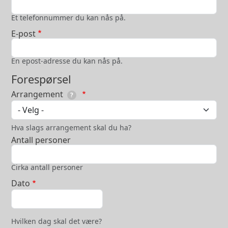
Et telefonnummer du kan nås på.
E-post
En epost-adresse du kan nås på.
Forespørsel
Arrangement
?
Arrangement
Hva slags arrangement skal du ha?
Antall personer
Cirka antall personer
Dato
Dato: Dato
Hvilken dag skal det være?