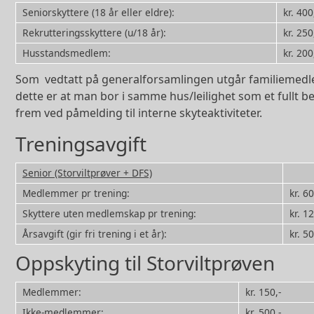
Seniorskyttere (18 år eller eldre):
kr. 400
Rekrutteringsskyttere (u/18 år):
kr. 250
Husstandsmedlem:
kr. 200
Som vedtatt på generalforsamlingen utgår familiemedle
dette er at man bor i samme hus/leilighet som et fullt
frem ved påmelding til interne skyteaktiviteter.
Treningsavgift
Senior (Storviltprøver + DFS)
Medlemmer pr trening:
kr. 60
Skyttere uten medlemskap pr trening:
kr. 12
Årsavgift (gir fri trening i et år):
kr. 50
Oppskyting til Storviltprøven
Medlemmer:
kr. 150,-
Ikke-medlemmer:
kr. 500,-