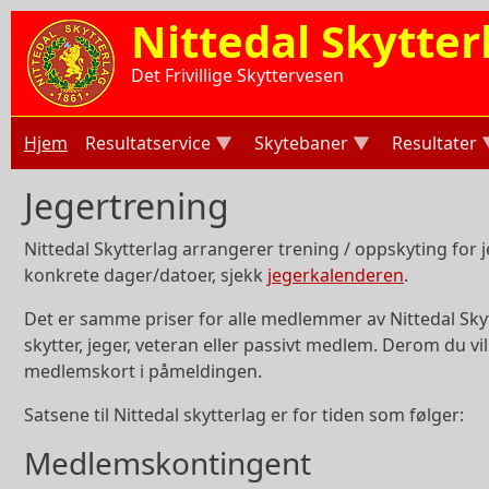
Hopp til hovedinnhold
Nittedal Skytter
Det Frivillige Skyttervesen
Hjem
Resultatservice
Skytebaner
Resultater
Jegertrening
Nittedal Skytterlag arrangerer trening / oppskyting for
konkrete dager/datoer, sjekk
jegerkalenderen
.
Det er samme priser for alle medlemmer av Nittedal Sky
skytter, jeger, veteran eller passivt medlem. Derom du v
medlemskort i påmeldingen.
Satsene til Nittedal skytterlag er for tiden som følger:
Medlemskontingent