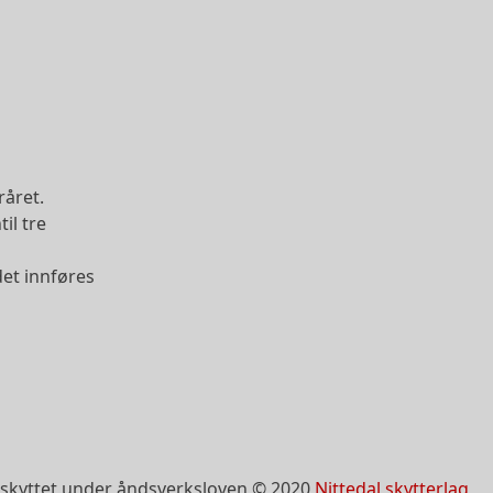
råret.
il tre
det innføres
skyttet under åndsverksloven © 2020
Nittedal skytterlag