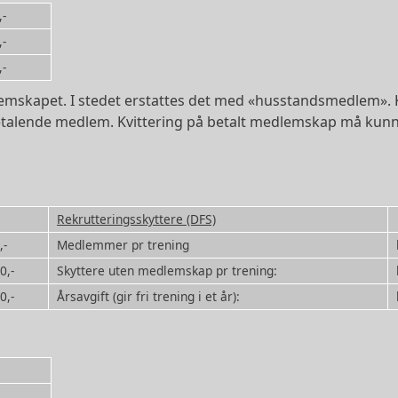
,-
,-
,-
mskapet. I stedet erstattes det med «husstandsmedlem». K
 betalende medlem. Kvittering på betalt medlemskap må kun
Rekrutteringsskyttere (DFS)
,-
Medlemmer pr trening
0,-
Skyttere uten medlemskap pr trening:
0,-
Årsavgift (gir fri trening i et år):