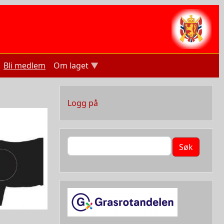
Bli medlem
Om laget
User account menu
Logg på
Søk