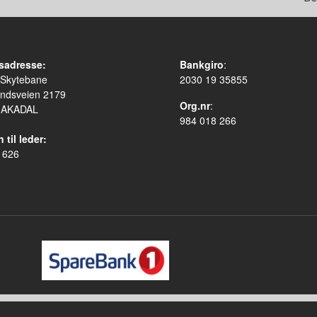
sadresse:
Bankgiro
:
 Skytebane
2030 19 35855
ndsveien 2179
Org.nr
:
HAKADAL
984 018 266
 til leder:
 626