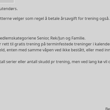
 utendørs.
ytterne velger som regel å betale årsavgift for trening også.
edlemskategoriene Senior, Rek/Jun og Familie.
rett til gratis trening på terminfestede treninger i kalende
ld, enten med samme våpen ved ikke bestått, eller med innt
l serier eller antall skudd pr trening, men ved lang kø vil 
Be