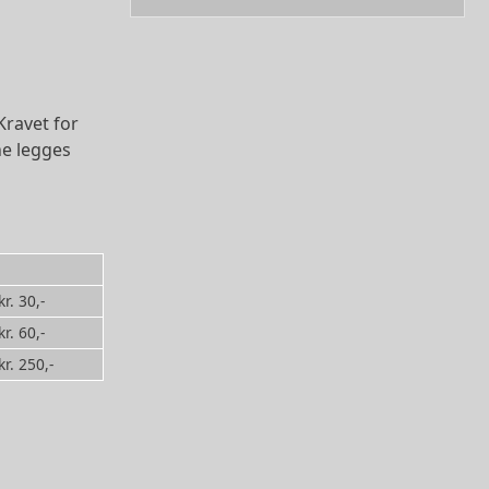
ravet for
ne legges
kr. 30,-
kr. 60,-
kr. 250,-