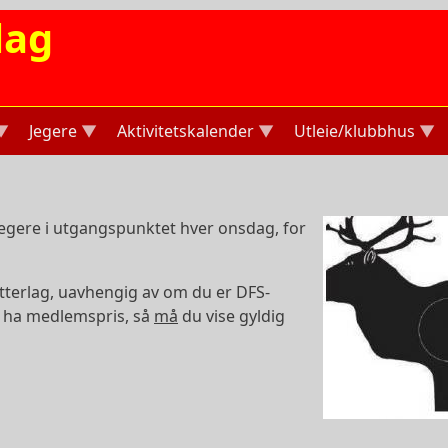
lag
Jegere
Aktivitetskalender
Utleie/klubbhus
 jegere i utgangspunktet hver onsdag, for
tterlag, uavhengig av om du er DFS-
il ha medlemspris, så
må
du vise gyldig