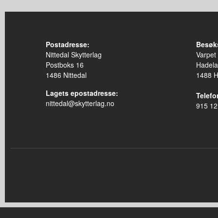
Postadresse:
Besøk
Nittedal Skytterlag
Varpet
Postboks 16
Hadela
1486 Nittedal
1488 
Lagets epostadresse:
Telefon
nittedal@skytterlag.no
915 12