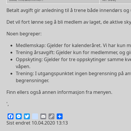
Betalt avgift gir anledning til å trene både innendørs og
Det vil fort lønne seg å bli medlem av laget, de aktive sk
Noen begreper:
Medlemskap: Gjelder for kalenderåret. Vi har kun m
Trening årsavgift: Gjelder kun for medlemmer, og gir 
Oppskyting: Gjelder for tre oppskytinger samme kve
våpen.
Trening: I utgangspunktet ingen begrensning på antal
begrensninger.
Finn ellers også annen informasjon fra menyen.
',
Facebook
Messenger
Twitter
instagram
Email
Copy
Share
Link
Sist endret
10.04.2020 13:13