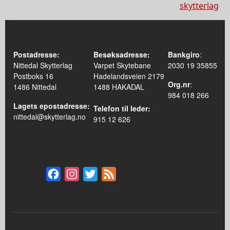
skytterlag
Postadresse:
Besøksadresse:
Bankgiro
:
Nittedal Skytterlag
Varpet Skytebane
2030 19 35855
Postboks 16
Hadelandsveien 2179
Org.nr
:
1486 Nittedal
1488 HAKADAL
984 018 266
Lagets epostadresse:
Telefon til leder:
nittedal@skytterlag.no
915 12 626
Facebook
Instagram
Twitter
Feed