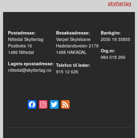
skytterlag
Postadresse:
Besøksadresse:
Bankgiro
:
Nittedal Skytterlag
Varpet Skytebane
2030 19 35855
Postboks 16
Hadelandsveien 2179
Org.nr
:
1486 Nittedal
1488 HAKADAL
984 018 266
Lagets epostadresse:
Telefon til leder:
nittedal@skytterlag.no
915 12 626
Facebook
Instagram
Twitter
Feed