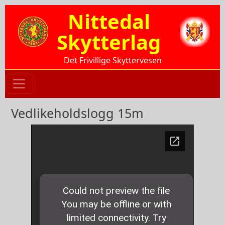
Hopp til hovedinnhold
Nittedal
Skytterlag
Det Frivillige Skyttervesen
Vedlikeholdslogg 15m