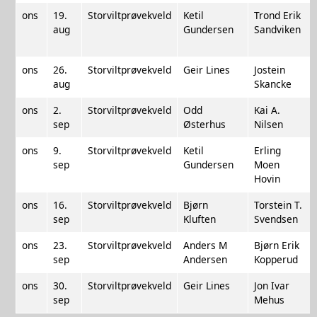
ons
19.
Storviltprøvekveld
Ketil
Trond Erik
aug
Gundersen
Sandviken
ons
26.
Storviltprøvekveld
Geir Lines
Jostein
aug
Skancke
ons
2.
Storviltprøvekveld
Odd
Kai A.
sep
Østerhus
Nilsen
ons
9.
Storviltprøvekveld
Ketil
Erling
sep
Gundersen
Moen
Hovin
ons
16.
Storviltprøvekveld
Bjørn
Torstein T.
sep
Kluften
Svendsen
ons
23.
Storviltprøvekveld
Anders M
Bjørn Erik
sep
Andersen
Kopperud
ons
30.
Storviltprøvekveld
Geir Lines
Jon Ivar
sep
Mehus