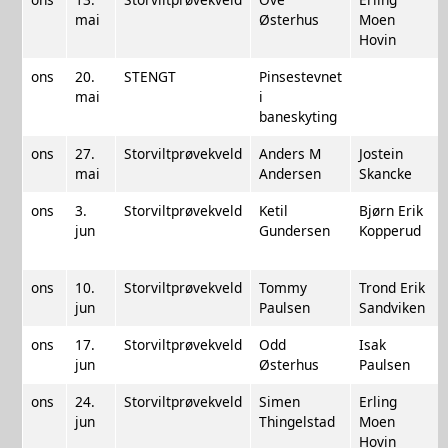
mai
Østerhus
Moen
Hovin
ons
20.
STENGT
Pinsestevnet
mai
i
baneskyting
ons
27.
Storviltprøvekveld
Anders M
Jostein
mai
Andersen
Skancke
ons
3.
Storviltprøvekveld
Ketil
Bjørn Erik
jun
Gundersen
Kopperud
ons
10.
Storviltprøvekveld
Tommy
Trond Erik
jun
Paulsen
Sandviken
ons
17.
Storviltprøvekveld
Odd
Isak
jun
Østerhus
Paulsen
ons
24.
Storviltprøvekveld
Simen
Erling
jun
Thingelstad
Moen
Hovin