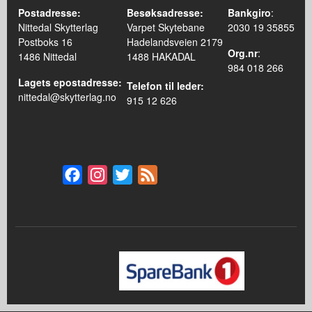
Postadresse:
Besøksadresse:
Bankgiro
:
Nittedal Skytterlag
Varpet Skytebane
2030 19 35855
Postboks 16
Hadelandsveien 2179
Org.nr
:
1486 Nittedal
1488 HAKADAL
984 018 266
Lagets epostadresse:
Telefon til leder:
nittedal@skytterlag.no
915 12 626
Facebook
Instagram
Twitter
Feed