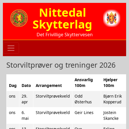
Hopp til hovedinnhold
Nittedal
Skytterlag
Det Frivillige Skyttervesen
Storviltprøver og treninger 2026
Ansvarlig
Hjelper
Dag
Dato
Arrangement
100m
100m
ons
29.
Storviltprøvekveld
Odd
Bjørn Erik
apr
Østerhus
Kopperud
ons
6.
Storviltprøvekveld
Geir Lines
Jostein
mai
Skancke
ons
13.
Storviltprøvekveld
Ove
Erling