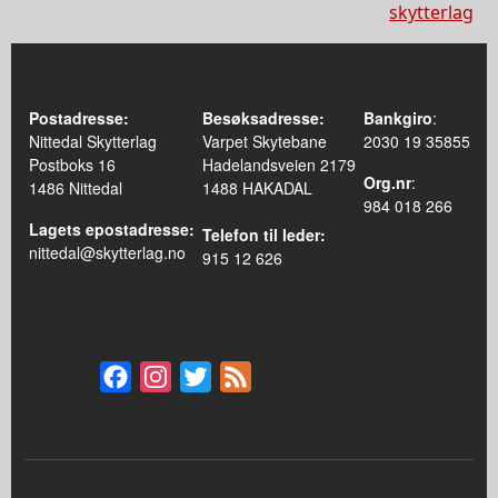
skytterlag
Postadresse:
Besøksadresse:
Bankgiro
:
Nittedal Skytterlag
Varpet Skytebane
2030 19 35855
Postboks 16
Hadelandsveien 2179
Org.nr
:
1486 Nittedal
1488 HAKADAL
984 018 266
Lagets epostadresse:
Telefon til leder:
nittedal@skytterlag.no
915 12 626
Facebook
Instagram
Twitter
Feed