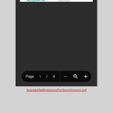
InstruksOmSkyteproveForStorviltjegere.pdf