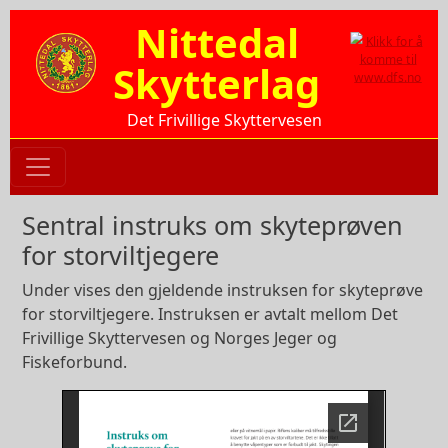
Hopp til hovedinnhold
Nittedal
Skytterlag
Det Frivillige Skyttervesen
Sentral instruks om skyteprøven
for storviltjegere
Under vises den gjeldende instruksen for skyteprøve
for storviltjegere. Instruksen er avtalt mellom Det
Frivillige Skyttervesen og Norges Jeger og
Fiskeforbund.