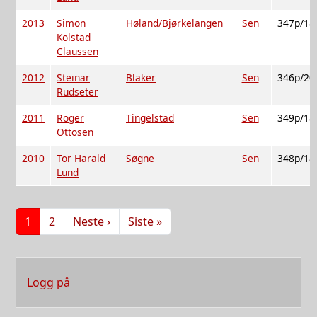
2013
Simon
Høland/Bjørkelangen
Sen
347p/18
Kolstad
Claussen
2012
Steinar
Blaker
Sen
346p/20
Rudseter
2011
Roger
Tingelstad
Sen
349p/18
Ottosen
2010
Tor Harald
Søgne
Sen
348p/18
Lund
Sider
Neste side
Siste side
1
2
Neste ›
Siste »
User account menu
Logg på