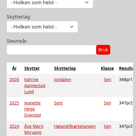
Skytterlag
Stevneår
År
Skytter
Skytterlag
Klasse
Resulta
2026
Katrine
Jondalen
Sen
348p/18
Aannestad
Lund
2025
Jeanette
Sem
Sen
347p/22
Hegg
Duestad
2024
Åse Marit
Høland/Bjørkelangen
Sen
347p/21
Myrvang