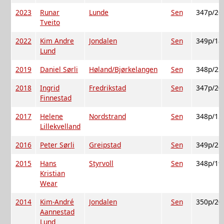
2023
Runar
Lunde
Sen
347p/26
Tveito
2022
Kim Andre
Jondalen
Sen
349p/18
Lund
2019
Daniel Sørli
Høland/Bjørkelangen
Sen
348p/22
2018
Ingrid
Fredrikstad
Sen
347p/20
Finnestad
2017
Helene
Nordstrand
Sen
348p/15
Lillekvelland
2016
Peter Sørli
Greipstad
Sen
349p/25
2015
Hans
Styrvoll
Sen
348p/19
Kristian
Wear
2014
Kim-André
Jondalen
Sen
350p/20
Aannestad
Lund