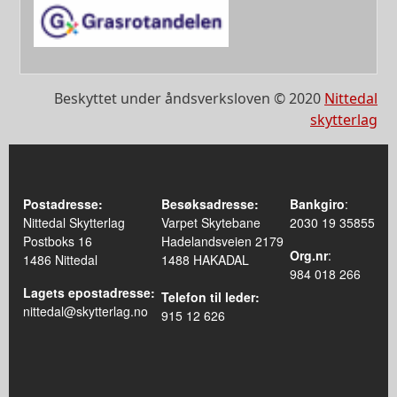
Beskyttet under åndsverksloven © 2020
Nittedal
skytterlag
Postadresse:
Besøksadresse:
Bankgiro
:
Nittedal Skytterlag
Varpet Skytebane
2030 19 35855
Postboks 16
Hadelandsveien 2179
Org.nr
:
1486 Nittedal
1488 HAKADAL
984 018 266
Lagets epostadresse:
Telefon til leder:
nittedal@skytterlag.no
915 12 626