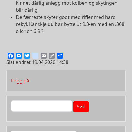
kinnet dårlig anlegg mot kolben og skytingen
blir dårlig.
De færreste skyter godt med rifler med hard
rekyl. Kanskje du bør bytte ut 9.3-en med en .308
eller en 6.5 ?
Facebook
Messenger
Twitter
instagram
Email
Copy
Share
Link
Sist endret
19.04.2020 14:38
User account menu
Logg på
Søk