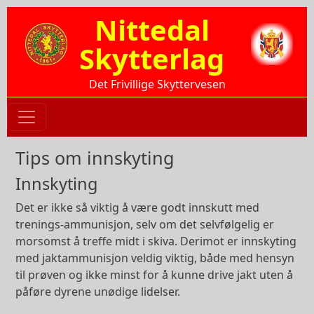
Hopp til hovedinnhold
Nittedal
Skytterlag
Det Frivillige Skyttervesen
Tips om innskyting
Innskyting
Det er ikke så viktig å være godt innskutt med
trenings-ammunisjon, selv om det selvfølgelig er
morsomst å treffe midt i skiva. Derimot er innskyting
med jaktammunisjon veldig viktig, både med hensyn
til prøven og ikke minst for å kunne drive jakt uten å
påføre dyrene unødige lidelser.