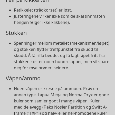
Retikkelet (trådkorset) er løst.
Justeringene virker ikke som de skal (innmaten
henger/følger ikke klikkene).
Stokken
Spenninger mellom metallet (mekanismen/løpet)
og stokken flytter treffpunktet fra skudd til
skudd. Å få rifla beddet og få lagt løpet fritt fra
stokken koster noen hundrelapper, men vil spare
deg for mye bryderi seinere.
Våpen/ammo
Noen våpen er kresne på ammoen. Prøv en
annen type. Lapua Mega og Norma Oryx er gode
kuler som samler godt i mange våpen. Kuler
med delevegg (F.eks Nosler Partition og Swift A-
frame (”TXP”)) og halv- eller hel-homogene kuler