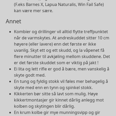
(F.eks Barnes X, Lapua Naturalis, Win Fail Safe)
kan være mer sære.
Annet
Kombier og drillinger vil alltid flytte treffpunktet
når de varmskytes. At andreskuddet sitter 10 cm
høyere (eller lavere) enn det første er ikke
uvanlig. Skyt ett og ett skudd, og la våpenet få
flere minutter til avkjøling mellom skuddene. Det
er det første skuddet som er viktig på jakt !
Ei lita og lett rifle er god å bære, men vanskelig å
skyte godt med.
En tung og fyldig stokk vil føles mer behagelig å
skyte med enn en tynn og spinkel stokk.
Kikkerten bør sitte så lavt som mulig. Høye
kikkertmontasjer gir kinnet dårlig anlegg mot
kolben og skytingen blir dårlig.
En krum kolbe gir mye munningsvipp og gir