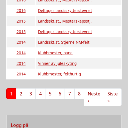
2016
Deltager landsskytterstevnet
2015
Landsskt.st., Mesterskapsstj.
2015
Deltager landsskytterstevnet
2014
Landsskt.st, Stjerne NM-felt
2014
Klubbmester, bane
2014
Vinner av juleskyting
2014
Klubbmester, felthurtig
Sider
1
2
3
4
5
6
7
8
Neste
Siste
Neste side
Siste sid
›
»
User account menu
Logg på