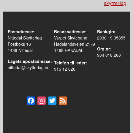
skytterlag
Postadresse:
Besøksadresse:
Bankgiro
:
Nittedal Skytterlag
Varpet Skytebane
2030 19 35855
Postboks 16
Hadelandsveien 2179
Org.nr
:
1486 Nittedal
1488 HAKADAL
984 018 266
Lagets epostadresse:
Telefon til leder:
nittedal@skytterlag.no
915 12 626
Facebook
Instagram
Twitter
Feed