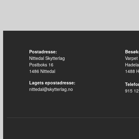
Postadresse:
Besøk
Nittedal Skytterlag
Varpet
Postboks 16
Hadela
1486 Nittedal
1488 
Lagets epostadresse:
Telefon
nittedal@skytterlag.no
915 12