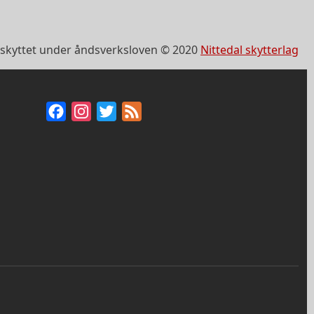
skyttet under åndsverksloven © 2020
Nittedal skytterlag
Facebook
Instagram
Twitter
Feed