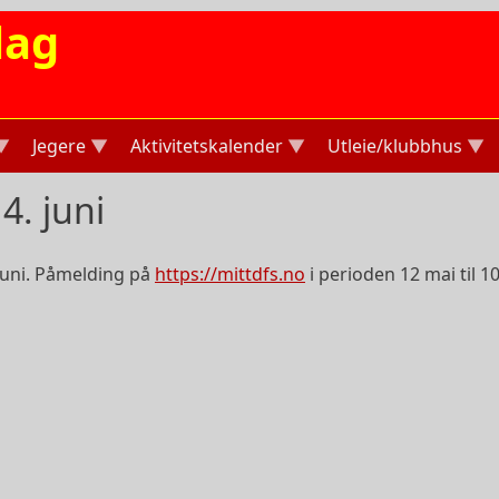
lag
Jegere
Aktivitetskalender
Utleie/klubbhus
4. juni
 juni. Påmelding på
https://mittdfs.no
i perioden 12 mai til 10