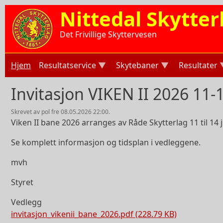
Hopp til hovedinnhold
Nittedal Skytter
Det Frivillige Skyttervesen
Hjem
Resultatservice
Skytebaner
Resultater
Invitasjon VIKEN II 2026 11-1
skrevet av
pol
fre 08.05.2026 22:00.
Viken II bane 2026 arranges av Råde Skytterlag 11 til 14
Se komplett informasjon og tidsplan i vedleggene.
mvh
Styret
Vedlegg
invitasjon_vikenii_bane_2026.pdf (228.79 KB)