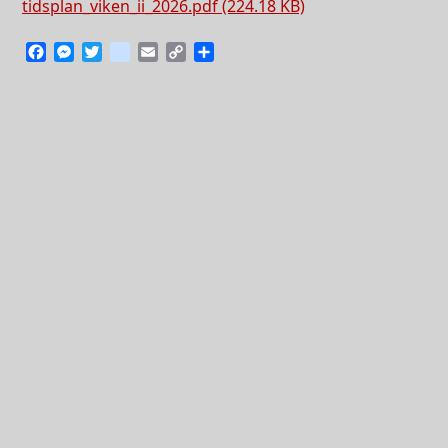
tidsplan_viken_ii_2026.pdf (224.18 KB)
Facebook
Messenger
Twitter
instagram
Email
Copy
Share
Link