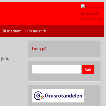
Bli medlem
Om laget
User account menu
Logg på
 juni.
Søk