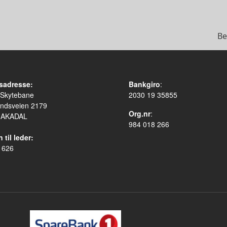
Be
sadresse:
Bankgiro
:
 Skytebane
2030 19 35855
ndsveien 2179
Org.nr
:
HAKADAL
984 018 266
 til leder:
 626