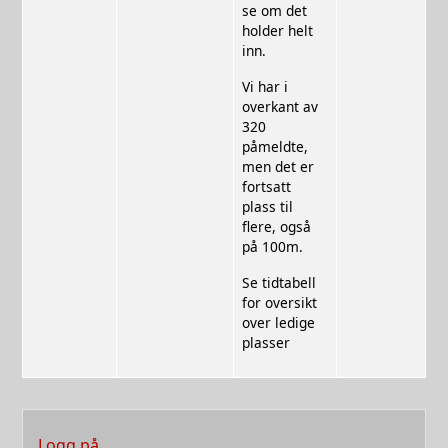
se om det
holder helt
inn.
Vi har i
overkant av
320
påmeldte,
men det er
fortsatt
plass til
flere, også
på 100m.
Se tidtabell
for oversikt
over ledige
plasser
User account menu
Logg på