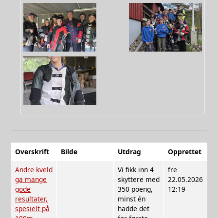
Overskrift
Bilde
Utdrag
Opprettet
Andre kveld
Vi fikk inn 4
fre
ga mange
skyttere med
22.05.2026
gode
350 poeng,
12:19
resultater,
minst én
spesielt på
hadde det