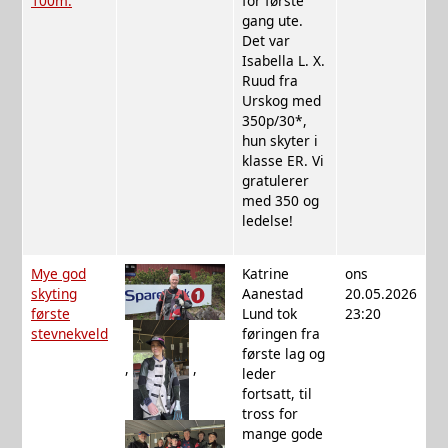
100m.
for første
gang ute.
Det var
Isabella L. X.
Ruud fra
Urskog med
350p/30*,
hun skyter i
klasse ER. Vi
gratulerer
med 350 og
ledelse!
Mye god
Katrine
ons
skyting
Aanestad
20.05.2026
første
Lund tok
23:20
stevnekveld
føringen fra
første lag og
,
,
leder
fortsatt, til
tross for
mange gode