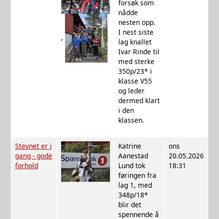
forsøk som
nådde
nesten opp.
I nest siste
,
lag knallet
Ivar Rinde til
med sterke
350p/23* i
klasse V55
og leder
dermed klart
i den
klassen.
Stevnet er i
Katrine
ons
gang - gode
Aanestad
20.05.2026
forhold
Lund tok
18:31
føringen fra
lag 1, med
348p/18*
blir det
spennende å