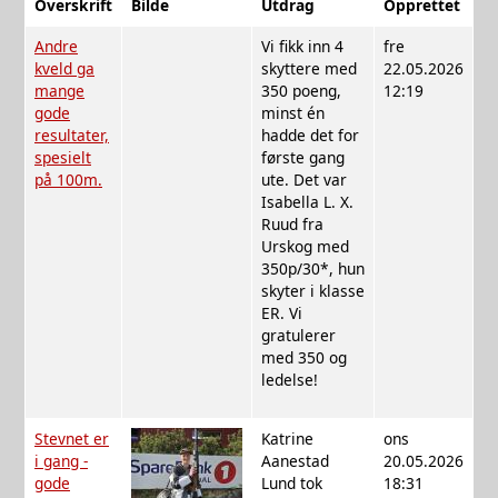
Overskrift
Bilde
Utdrag
Opprettet
Andre
Vi fikk inn 4
fre
kveld ga
skyttere med
22.05.2026
mange
350 poeng,
12:19
gode
minst én
resultater,
hadde det for
spesielt
første gang
på 100m.
ute. Det var
Isabella L. X.
Ruud fra
Urskog med
350p/30*, hun
skyter i klasse
ER. Vi
gratulerer
med 350 og
ledelse!
Stevnet er
Katrine
ons
i gang -
Aanestad
20.05.2026
gode
Lund tok
18:31