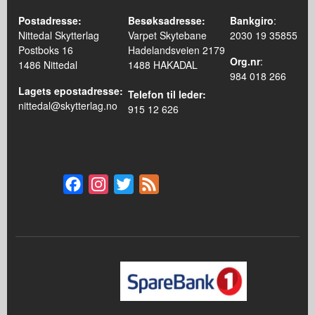
Postadresse:
Besøksadresse:
Bankgiro
:
Nittedal Skytterlag
Varpet Skytebane
2030 19 35855
Postboks 16
Hadelandsveien 2179
Org.nr
:
1486 Nittedal
1488 HAKADAL
984 018 266
Lagets epostadresse:
Telefon til leder:
nittedal@skytterlag.no
915 12 626
Facebook
Instagram
Twitter
Feed