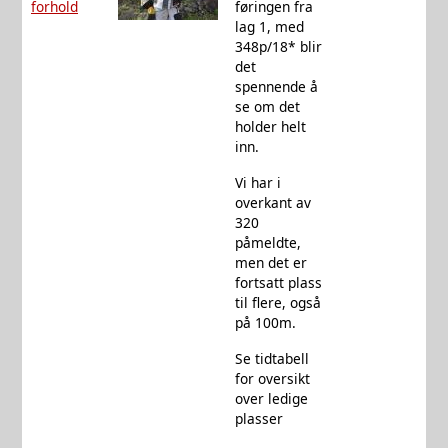
forhold
føringen fra
lag 1, med
348p/18* blir
det
spennende å
se om det
holder helt
inn.
Vi har i
overkant av
320
påmeldte,
men det er
fortsatt plass
til flere, også
på 100m.
Se tidtabell
for oversikt
over ledige
plasser