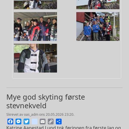
Mye god skyting første
stevnekveld
skrevet av
oas_adm
ons 20.05.2026 23:20.
Facebook
Messenger
Twitter
instagram
Email
Copy
Share
Link
Katrine Aanestad Lund tok føringen fra første lag og