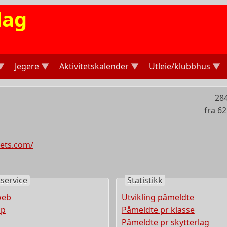
lag
Jegere
Aktivitetskalender
Utleie/klubbhus
284
fra 62
gets.com/
tservice
Statistikk
web
Utvikling påmeldte
pp
Påmeldte pr klasse
Påmeldte pr skytterlag