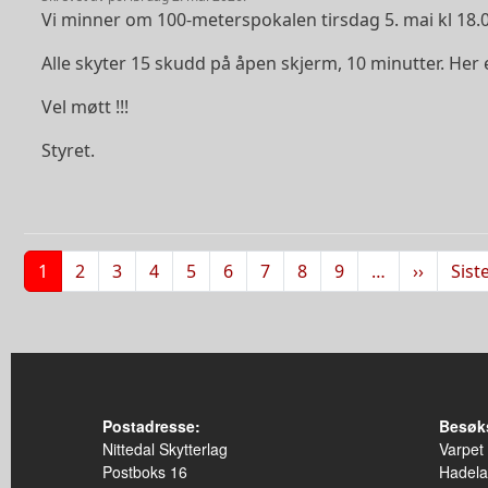
Vi minner om 100-meterspokalen tirsdag 5. mai kl 18.0
Alle skyter 15 skudd på åpen skjerm, 10 minutter. Her e
Vel møtt !!!
Styret.
Sider
Neste s
1
2
3
4
5
6
7
8
9
…
››
Sist
Postadresse:
Besøk
Nittedal Skytterlag
Varpet
Postboks 16
Hadela