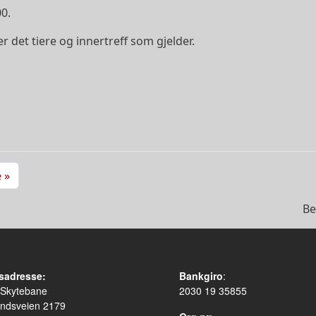
0.
r det tiere og innertreff som gjelder.
ide
Siste side
e »
Be
sadresse:
Bankgiro
:
 Skytebane
2030 19 35855
ndsveien 2179