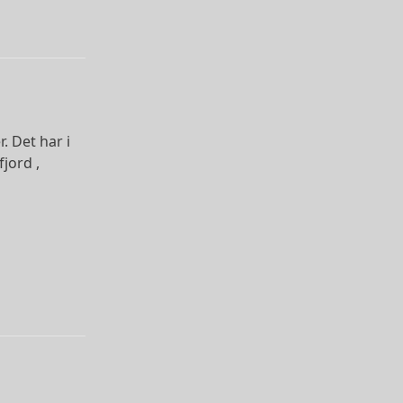
. Det har i
jord ,