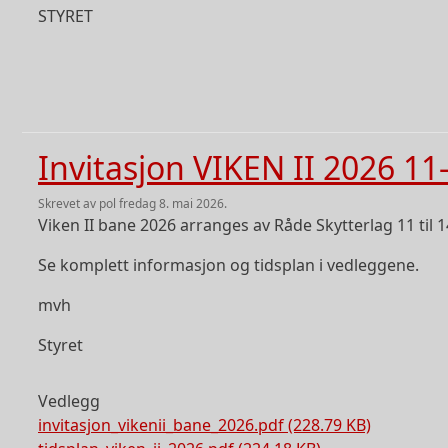
STYRET
Invitasjon VIKEN II 2026 11-
skrevet av
pol
fredag 8. mai 2026.
Viken II bane 2026 arranges av Råde Skytterlag 11 til 
Se komplett informasjon og tidsplan i vedleggene.
mvh
Styret
Vedlegg
invitasjon_vikenii_bane_2026.pdf (228.79 KB)