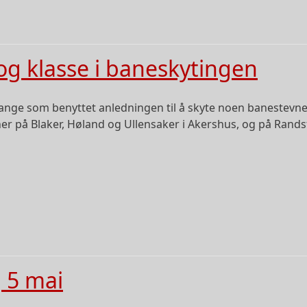
 og klasse i baneskytingen
mange som benyttet anledningen til å skyte noen banestevner
ner på Blaker, Høland og Ullensaker i Akershus, og på Randsf
neskytingen
 5 mai