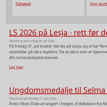
Tidtabell
Finn skyt
LS 2026 på Lesja - rett før d
skrevet av
pol
tirsdag 28. juli 2026.
På fredag 31. juli braker det løs på Lesja, og vi har fle
skytetider på våre skyttere. De av dere som er hjemme
dfs.no/landsskytterstevnet
om LS 2026 på Lesja - rett før det smeller!!!!
Les mer
Ungdomsmedalje til Selma 
skrevet av
pol
onsdag 17. juni 2026.
Årets Viken II ble arrangert i helgen, 8 deltakere fra N