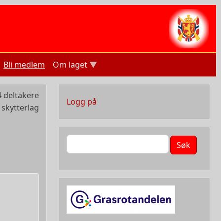
Bli medlem
Om laget
 deltakere
User account menu
Logg på
 skytterlag
Søk