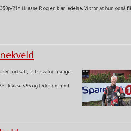
50p/21* i klasse R og en klar ledelse. Vi tror at hun også fi
sielt på 100m.
vnekveld
Image
der fortsatt, til tross for mange
/23* i klasse V55 og leder dermed