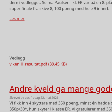
dere i vedlegget. Selma Paulsen i kl. ER var på en 8. p
super finale fra skive 8, 100 poeng med hele 9 innerbli
om Ungdomsmedalje til Selma på Viken II
Les mer
Vedlegg
viken_ii_resultat.pdf (39.45 KB)
Andre kveld ga mange gode 
skrevet av
oas
fredag 22. mai 2026.
Vi fikk inn 4 skyttere med 350 poeng, minst én hadde d
350p/30*, hun skyter i klasse ER. Vi gratulerer med 350