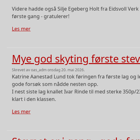
Videre hadde også Silje Egeberg Holt fra Eidsvoll Verk 3
første gang - gratulerer!
om Andre kveld ga mange gode resultater, spe
Les mer
Mye god skyting første ste
skrevet av
oas_adm
onsdag 20. mai 2026.
Katrine Aanestad Lund tok føringen fra første lag og le
gode forsøk som nådde nesten opp.
I nest siste lag knallet Ivar Rinde til med sterke 350p
klart i den klassen.
om Mye god skyting første stevnekveld
Les mer