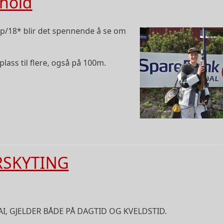
rhold
Image
8p/18* blir det spennende å se om
plass til flere, også på 100m.
RSKYTING
I, GJELDER BÅDE PÅ DAGTID OG KVELDSTID.