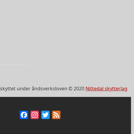
skyttet under åndsverksloven © 2020
Nittedal skytterlag
Facebook
Instagram
Twitter
Feed