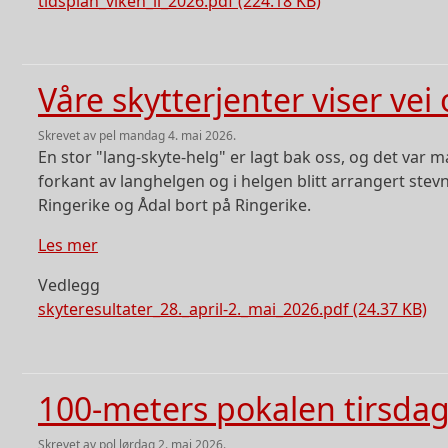
tidsplan_viken_ii_2026.pdf (224.18 KB)
Våre skytterjenter viser vei
skrevet av
pel
mandag 4. mai 2026.
En stor "lang-skyte-helg" er lagt bak oss, og det var 
forkant av langhelgen og i helgen blitt arrangert stev
Ringerike og Ådal bort på Ringerike.
om Våre skytterjenter viser vei og klasse i ba
Les mer
Vedlegg
skyteresultater_28._april-2._mai_2026.pdf (24.37 KB)
100-meters pokalen tirsdag
skrevet av
pol
lørdag 2. mai 2026.