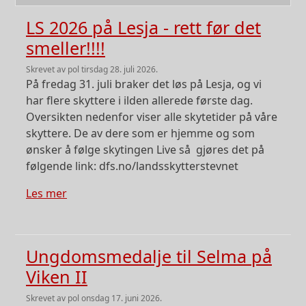
LS 2026 på Lesja - rett før det
smeller!!!!
skrevet av
pol
tirsdag 28. juli 2026.
På fredag 31. juli braker det løs på Lesja, og vi
har flere skyttere i ilden allerede første dag.
Oversikten nedenfor viser alle skytetider på våre
skyttere. De av dere som er hjemme og som
ønsker å følge skytingen Live så gjøres det på
følgende link: dfs.no/landsskytterstevnet
om LS 2026 på Lesja - rett før det smeller!!!!
Les mer
Ungdomsmedalje til Selma på
Viken II
skrevet av
pol
onsdag 17. juni 2026.