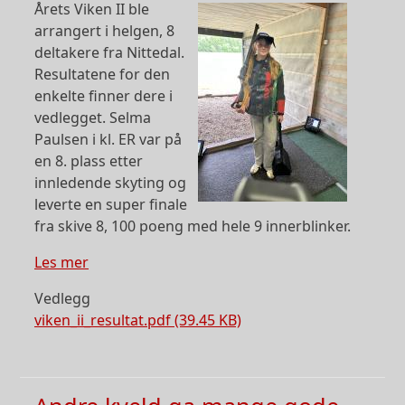
Årets Viken II ble
arrangert i helgen, 8
deltakere fra Nittedal.
Resultatene for den
enkelte finner dere i
vedlegget. Selma
Paulsen i kl. ER var på
en 8. plass etter
innledende skyting og
leverte en super finale
fra skive 8, 100 poeng med hele 9 innerblinker.
om Ungdomsmedalje til Selma på Viken II
Les mer
Vedlegg
viken_ii_resultat.pdf (39.45 KB)