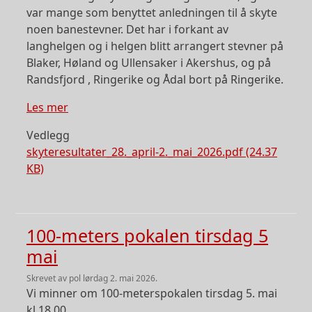
var mange som benyttet anledningen til å skyte
noen banestevner. Det har i forkant av
langhelgen og i helgen blitt arrangert stevner på
Blaker, Høland og Ullensaker i Akershus, og på
Randsfjord , Ringerike og Ådal bort på Ringerike.
om Våre skytterjenter viser vei og klasse i ba
Les mer
Vedlegg
skyteresultater_28._april-2._mai_2026.pdf (24.37
KB)
100-meters pokalen tirsdag 5
mai
skrevet av
pol
lørdag 2. mai 2026.
Vi minner om 100-meterspokalen tirsdag 5. mai
kl 18.00.