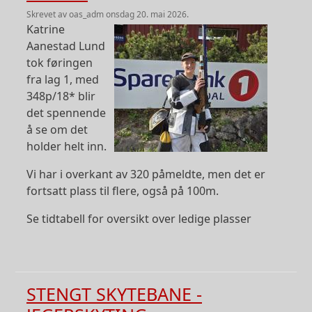
skrevet av
oas_adm
onsdag 20. mai 2026.
Image
Katrine
Aanestad Lund
tok føringen
fra lag 1, med
348p/18* blir
det spennende
å se om det
holder helt inn.
Vi har i overkant av 320 påmeldte, men det er
fortsatt plass til flere, også på 100m.
Se tidtabell for oversikt over ledige plasser
STENGT SKYTEBANE -