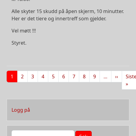
Alle skyter 15 skudd på åpen skjerm, 10 minutter.
Her er det tiere og innertreff som gjelder.
Vel møtt !!!
Styret.
Sider
Neste s
1
2
3
4
5
6
7
8
9
…
››
Sist
Sis
»
User account menu
Logg på
Søk