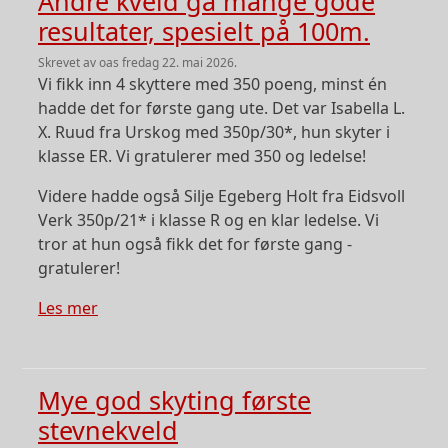
Andre kveld ga mange gode
resultater, spesielt på 100m.
skrevet av
oas
fredag 22. mai 2026.
Vi fikk inn 4 skyttere med 350 poeng, minst én
hadde det for første gang ute. Det var Isabella L.
X. Ruud fra Urskog med 350p/30*, hun skyter i
klasse ER. Vi gratulerer med 350 og ledelse!
Videre hadde også Silje Egeberg Holt fra Eidsvoll
Verk 350p/21* i klasse R og en klar ledelse. Vi
tror at hun også fikk det for første gang -
gratulerer!
om Andre kveld ga mange gode resultater, spe
Les mer
Mye god skyting første
stevnekveld