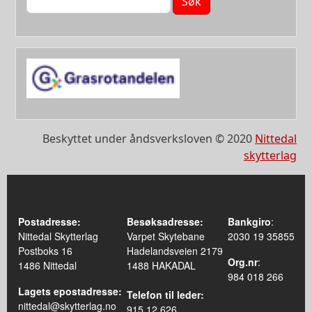
Beskyttet under åndsverksloven © 2020
Nittedal
skytterlag
Postadresse:
Besøksadresse:
Bankgiro
:
Nittedal Skytterlag
Varpet Skytebane
2030 19 35855
Postboks 16
Hadelandsveien 2179
Org.nr
:
1486 Nittedal
1488 HAKADAL
984 018 266
Lagets epostadresse:
Telefon til leder:
nittedal@skytterlag.no
915 12 626