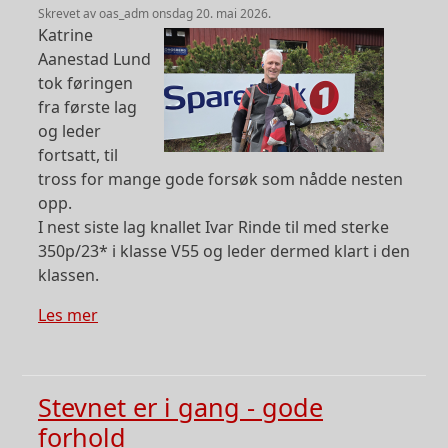
skrevet av
oas_adm
onsdag 20. mai 2026.
Image
Katrine
Aanestad Lund
tok føringen
fra første lag
og leder
fortsatt, til
tross for mange gode forsøk som nådde nesten
opp.
I nest siste lag knallet Ivar Rinde til med sterke
350p/23* i klasse V55 og leder dermed klart i den
klassen.
om Mye god skyting første stevnekveld
Les mer
Stevnet er i gang - gode
forhold